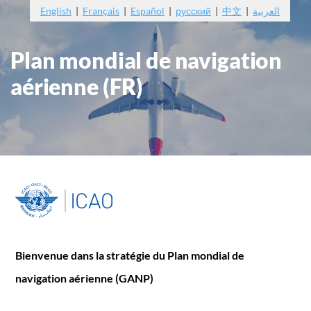
English
|
Français
|
Español
|
русский
|
中文
|
العربية
Plan mondial de navigation
aérienne (FR)
Bienvenue dans la stratégie du Plan mondial de
navigation aérienne (GANP)